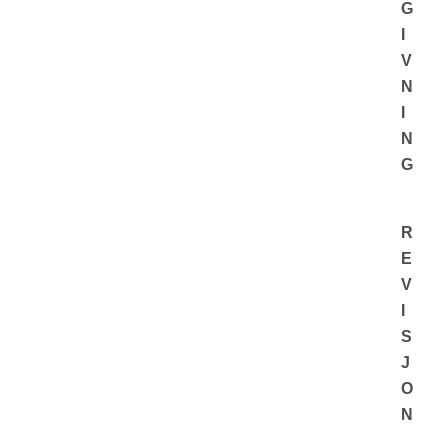
G
I
V
N
I
N
G
R
E
V
I
S
J
O
N