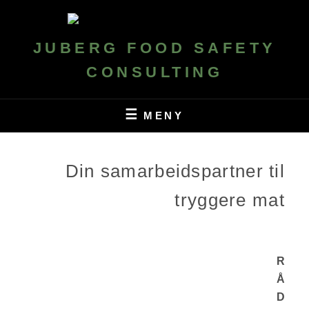
Hopp
over
til
JUBERG FOOD SAFETY
innhold
CONSULTING
MENY
Din samarbeidspartner til
tryggere mat
R
Å
D